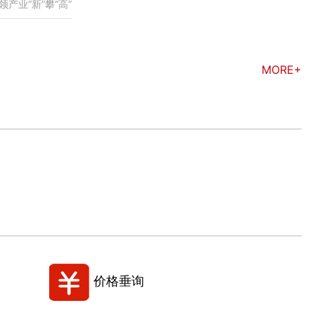
产业“新”攀“高”
MORE+
价格垂询