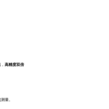
组
，
高精度双倍
成测量。