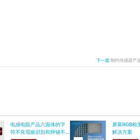
下一篇:
制约传感器产
电感电阻产品六面体的字
屏幕RGB检
符不良瑕疵识别和焊锡不
解决方案
良瑕疵检测项目难点