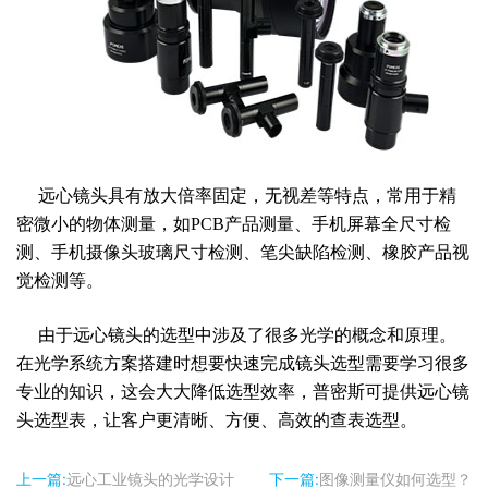
远心镜头具有放大倍率固定，无视差等特点，常用于精
密微小的物体测量，如
PCB产品测量、
手机屏幕全尺寸检
测
、
手机摄像头玻璃
尺寸检测、笔尖缺陷检测、橡胶产品视
觉检测等。
由于远心镜头的选型中涉及了很多光学的概念和原理。
在光学系统方案搭建时
想要快速
完成镜头
选型需要学习很多
专业的知识，这会大大
降低
选型效率，普密斯可提供远心镜
头选型表，让客户更清晰、方便、高效的查表选型。
上一篇:
远心工业镜头的光学设计
下一篇:
图像测量仪如何选型？