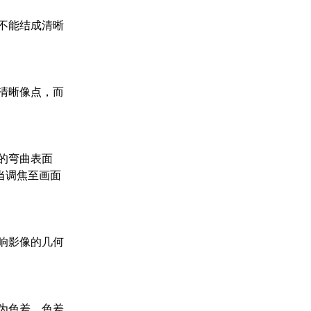
不能结成清晰
清晰像点，而
的弯曲表面
当调焦至画面
响影像的几何
为色差。色差