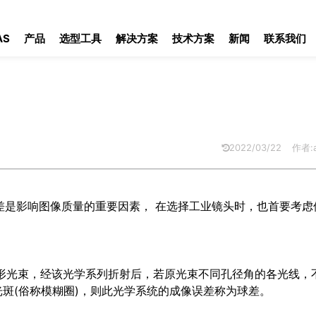
AS
产品
选型工具
解决方案
技术方案
新闻
联系我们
2022/03/22
作者:a
差是影响图像质量的重要因素， 在选择工业镜头时，也首要考虑
光束，经该光学系列折射后，若原光束不同孔径角的各光线，
斑(俗称模糊圈)，则此光学系统的成像误差称为球差。