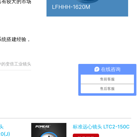
具有较大的市场
LFHHH-1620M
系统搭建经验，
中的变倍工业镜头
在线咨询
售前客服
售后客服
MORE+
头
标准远心镜头 LTC2-150C
0(J)