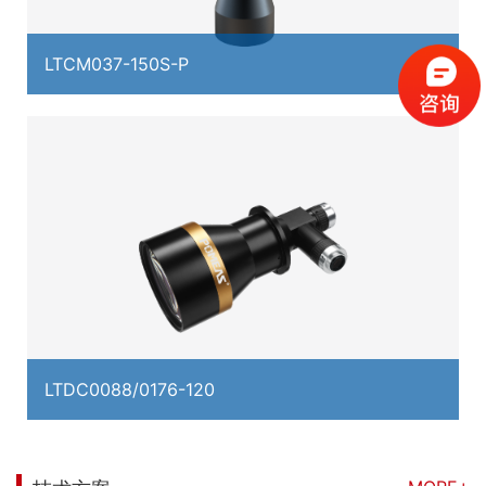
LTCM037-150S-P
LTDC0088/0176-120