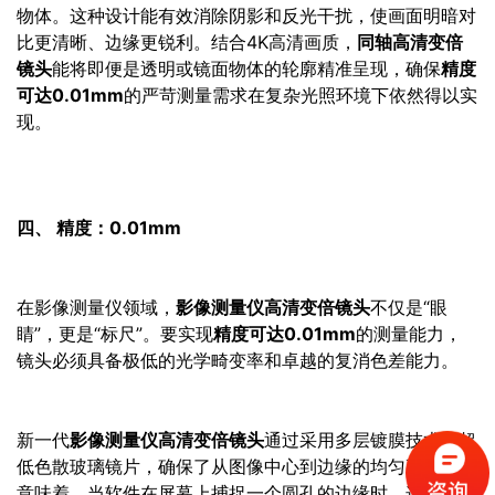
物体。这种设计能有效消除阴影和反光干扰，使画面明暗对
比更清晰、边缘更锐利。结合4K高清画质，
同轴高清变倍
镜头
能将即便是透明或镜面物体的轮廓精准呈现，确保
精度
可达0.01mm
的严苛测量需求在复杂光照环境下依然得以实
现。
四、 精度：0.01mm
在影像测量仪领域，
影像测量仪高清变倍镜头
不仅是“眼
睛”，更是“标尺”。要实现
精度可达0.01mm
的测量能力，
镜头必须具备极低的光学畸变率和卓越的复消色差能力。
新一代
影像测量仪高清变倍镜头
通过采用多层镀膜技术与超
低色散玻璃镜片，确保了从图像中心到边缘的均匀画质。这
意味着，当软件在屏幕上捕捉一个圆孔的边缘时，这个边缘