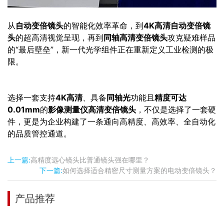
从
自动变倍镜头
的智能化效率革命，到
4K高清自动变倍镜
头
的超高清视觉呈现，再到
同轴高清变倍镜头
攻克疑难样品
的“最后壁垒”，新一代光学组件正在重新定义工业检测的极
限。
选择一套支持
4K高清
、具备
同轴光
功能且
精度可达
0.01mm
的
影像测量仪高清变倍镜头
，不仅是选择了一套硬
件，更是为企业构建了一条通向高精度、高效率、全自动化
的品质管控通道。
上一篇:
高精度远心镜头比普通镜头强在哪里？
下一篇:
如何选择适合精密尺寸测量方案的电动变倍镜头？
产品推荐