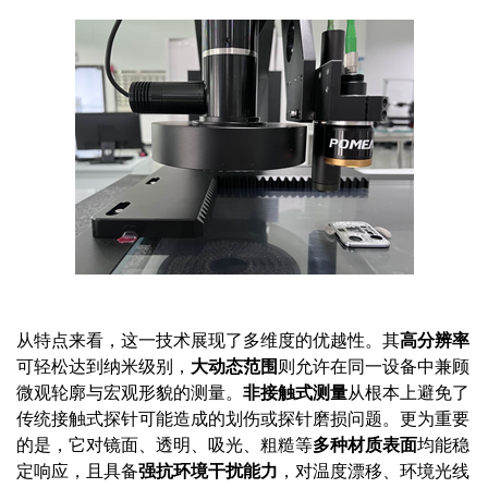
从特点来看，这一技术展现了多维度的优越性。其
高分辨率
可轻松达到纳米级别，
大动态范围
则允许在同一设备中兼顾
微观轮廓与宏观形貌的测量。
非接触式测量
从根本上避免了
传统接触式探针可能造成的划伤或探针磨损问题。更为重要
的是，它对镜面、透明、吸光、粗糙等
多种材质表面
均能稳
定响应，且具备
强抗环境干扰能力
，对温度漂移、环境光线