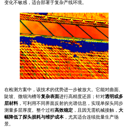
变化不敏感，适合部署于复杂产线环境。
在检测方案中，该技术的优势进一步被放大。它能对曲面、
陡坡、微细沟槽等
复杂表面
进行高精度还原；针对
透明或多
层材料
，可利用不同界面反射的光谱信息，实现单探头同步
测量多层厚度。整个过程
高效稳定
，且因无需机械接触，
大
幅降低了探头损耗与维护成本
，尤其适合连续批量生产场
景。