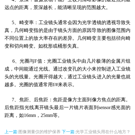
远点的距离
，景深越长，能清晰呈现的范围越大。
5
、畸变
率：工业镜头通常会因为光学透镜的透视导致失
真，
几何畸变指的是由于镜头方面的原因导致的图像范围内
不同位置上的放大率存在的差异。几何畸变主要包括径向畸
变和切向畸变。如枕形或桶形失真。
6
、光圈与
F值
：
光圈
工业镜头中
由几片极薄的金属片组
成，中间能通过光线。通过改变孔的大小来控制进入工业镜
头的光线量。光圈开得越大，通过工业镜头进入的光量也就
越多。光圈的值通常用
f/#来表示
。
7
、焦距
、后焦距：
焦距是像方主面到
像方焦点的距离。
后焦距
指光线离开镜头最后一片镜片表面到
sensor感光面的
距离
，
如
16mm，25mm
等。
上一篇:
图像测量仪的维护保养
下一篇:
光学工业镜头用在什么地方？