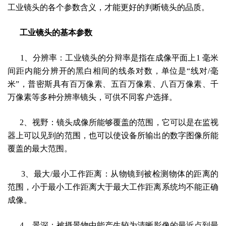
工业镜头
的各个参数含义，才能更好的判断镜头的品质。
工业镜头
的
基本参数
1、分辨率：
工业镜头的分辩率是指在成像平面上
1 毫米
间距内能分辨开的黑白相间的线条对数，单位是“线对/毫
米”
，普密斯具有百万像素、五百万像素、八百万像素、千
万像素等多种分辨率镜头，可供不同客户选择。
2
、视野
：镜头成像
所能够覆盖的范围，它可以是在监视
器上可以见到的范围，也可以使设备所输出的数字图像所能
覆盖的最大范围。
3
、最大
/最小工作距离
：
从物镜到被检测物体的距离的
范围，小于最小工作距离大于最大工作距离系统均不能正确
成像。
4
、景深
：
被摄景物中能产生较为清晰影像的最近点到最