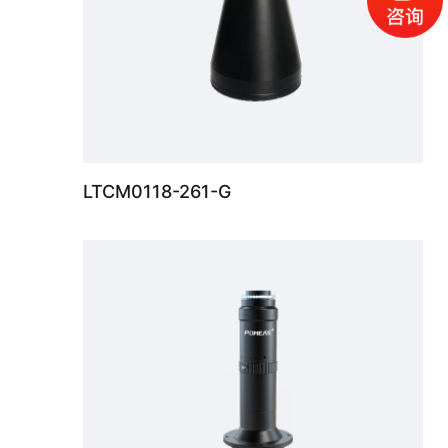
LTCM0118-261-G
这款高分辨率远心镜头 0.37X，支持最大传感器尺寸1.1"，WD 150mm，C接口。