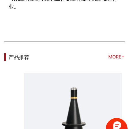
业。
MORE+
产品推荐
这款高分辨率远心镜头 0.118X放大倍率，支持最大传感器尺寸1"，WD 261mm，C接口。远心光路设计，超低畸变、高远心度、高景深，适合于瑕疵判别，流水线自动检测等行业。