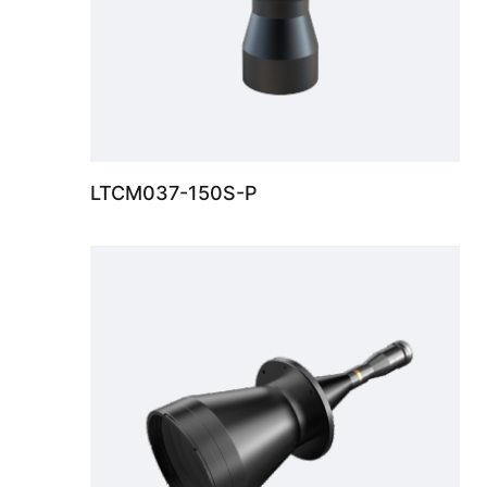
LTCM037-150S-P
F卡口大视野远心镜头 0.24X，支持最大传感器尺寸35mm film, WD 398mm