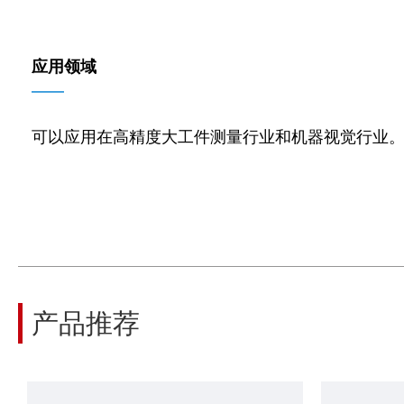
应用领域
——
可以应用在高精度大工件测量行业和机器视觉行业
产品推荐
F卡口大视野远心镜头 1X，支持最大传感器尺寸35mm film，WD 127mm