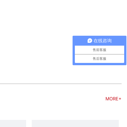
在线咨询
售前客服
售后客服
MORE+
双侧双倍远心镜头0.088X & 0.176X，支持最大传感器尺寸1/1.8" & 2/3"，WD 120mm，F.No. 4.46&8, C接口