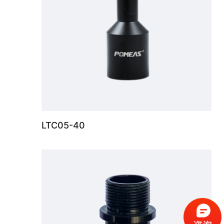
LTC05-40
标准远心镜头10X，支持最大传感器尺寸1/4“，WD 9.4mm，M12接口