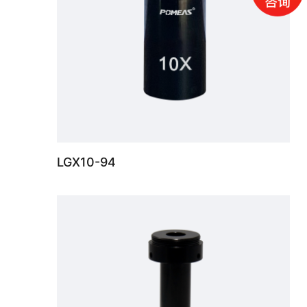
LGX10-94
高分辨率远心镜头0.5X，支持最大传感器尺寸2/3"，WD 150mm，C接口。