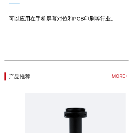
——
可以应用在手机屏幕对位和PCB印刷等行业。
MORE+
产品推荐
标准远心镜头0.5X，支持最大传感器尺寸1/2“，WD 40mm，C接口。