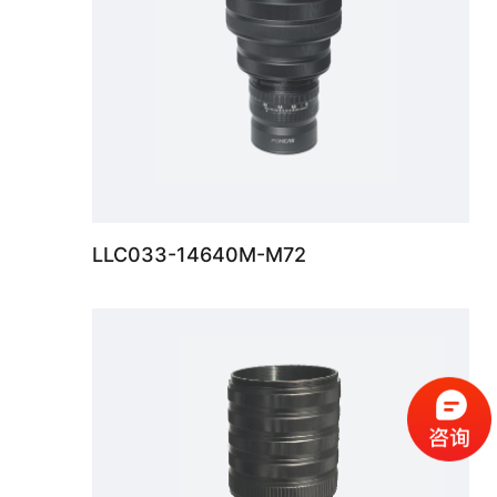
LLC033-14640M-M72
8K线扫镜头最大支持φ64mm像面、超低畸变、防震设计、基准倍率覆盖0.03X~0.9X