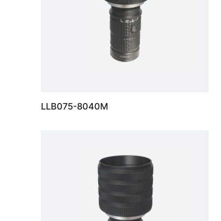
LLB075-8040M
8K线扫镜头最大支持φ64mm像面、超低畸变、防震设计、基准倍率覆盖0.03X~0.9X