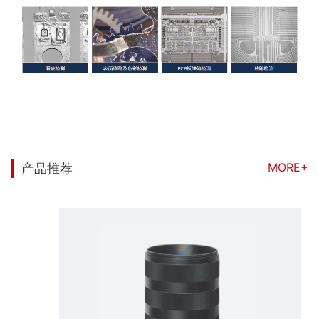
MORE+
产品推荐
16K线扫镜头最大支持φ82mm像面、超低畸变、防震设计、基准倍率覆盖0.22X~3.5X。