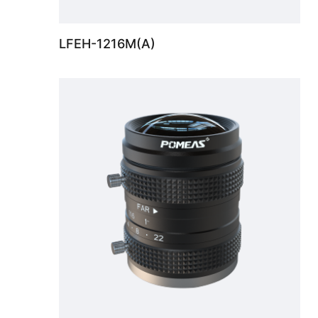
LFEH-1216M(A)
500万像素1" FA镜头，焦距12mm，光圈范围F1.6-F22，成像范围 1m- ∞. 专业光路设计，低畸变低失真成像，中心光和边缘光分布均匀。