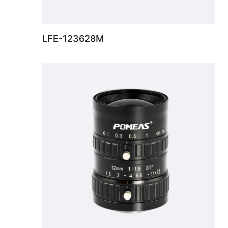
LFE-123628M
500万像素 2/3"FA镜头， 焦距12mm，光圈范围F1.6-F22，成像范围 0.1m- ∞。专业光路设计，低畸变成像，中心和边缘光分布均匀。