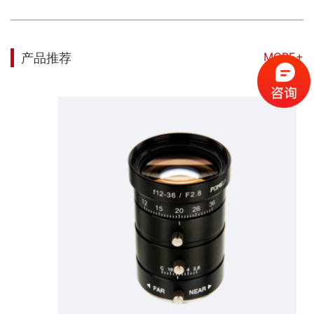
MORE+
产品推荐
150万像素 2/3"FA变焦镜头, 焦距12-36mm，光圈范围F2.8-C，成像范围 0.15m- ∞(wide) 0.5- ∞(tele)。专业光路设计，低畸变成像，中心和边缘光分布均匀。