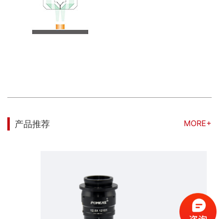
MORE+
产品推荐
12.5X变倍同轴镜头，12.5：1，0.58X-7.5X，支持传感器最大尺寸2/3“，WD 77.4±2mm