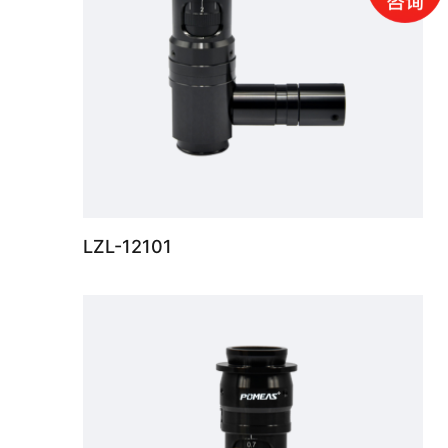
LZL-12101
6.5X变倍镜头6.5：1，可3mm微调，0.7X-4.5X，支持传感器最大尺寸2/3“，WD 87±2mm