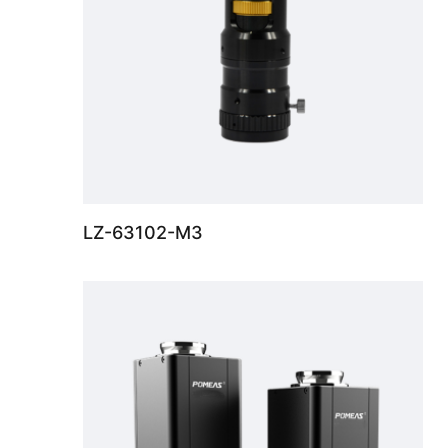
LZ-63102-M3
12.5X变倍导轨镜头12.5：1，0.58X-7.5X，支持最大传感器尺寸2/3“，WD 77.4±2mm