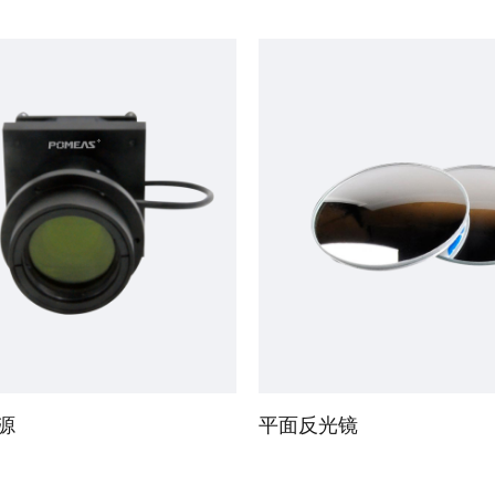
面型精度高，镀金属反射膜，反射率高，表面镀有保护膜，避免反射膜刮伤、老化。
源
平面反光镜