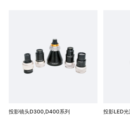
高分辨率设计；倍率可微调；低畸变；搭载同轴光组件；物方远心。
投影镜头D300,D400系列
投影LED光