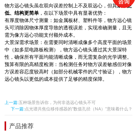
物方远心镜头虽在双向误差控制上不及双远心，但其
成本更
低、结构更简单
，在以下场景中具有显著优势：
有厚度物体尺寸测量：如金属板材、塑料件等，物方远心镜
头可消除因物体厚度导致的透视误差，实现准确测量，且无
需为像方远心功能支付额外成本。
大景深需求场景：在需要同时清晰成像多个高度平面的场景
中（如多层电路板检测），物方远心镜头通过其大景深特
性，确保所有平面均能清晰成像，而无需复杂的光学调整。
预算有限的高精度检测：当检测任务对物方误差敏感但对像
方误差容忍度较高时（如部分机械零件的尺寸验证），物方
远心镜头以更低的成本提供了足够的精度保障。
上一篇:
五种场景告诉你，为何非选远心镜头不可
下一篇:
点光谱共焦位移传感器的“数值孔径（NA）”意味着什么？
产品推荐