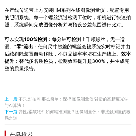
在产线传送带上方安装HM系列在线图像测量仪，配置专用
的照明系统。每一个螺丝流过检测工位时，相机进行快速拍
照，系统瞬间完成图像分析并与预设公差范围进行比对。
可以实现
100%检测
：每分钟可检测上千颗螺丝，无一遗
漏。
“零”流出
：任何尺寸超差的螺丝会被系统实时标记并由
后续剔除装置自动移除，不良品被牢牢堵在生产线上。
效率
提升
：替代多名质检员，检测效率提升超300%，并生成完
整的质量报告。
上一篇:
不只是‘拍照’那么简单：深挖‘图像测量仪’背后的高精度光学
与AI算法！
下一篇:
弹性/柔软物件如何精准测量？图像测量仪：非接触测量的破
局之道
产品推荐