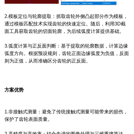
2.模板定位与轮廓提取：抓取齿轮外侧凸起部分作为模板，
通过模板匹配技术实现齿轮的快速定位。随后，利用3D截
面工具获取齿轮的切面轮廓，为后续弧度计算提供基础。
3.弧度计算与正反面判断：基于提取的轮廓数据，计算边缘
弧度方向。根据预设规则，齿轮正面边缘弧度为负值，反面
则为正值，从而准确区分齿轮的正反面。
方案优势
1.非接触式测量：避免了传统接触式测量可能带来的损伤，
保护了齿轮表面质量。
2.高精度与高效率：结合先进的图像处理与三维重建算法，