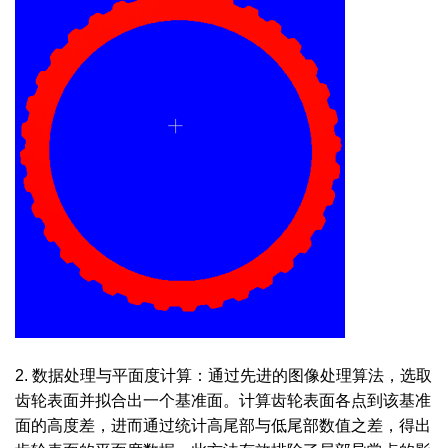
2. 数据处理与平面度计算：通过先进的图像处理算法，选取
齿轮表面并拟合出一个基准面。计算齿轮表面各点到该基准
面的高度差，进而通过统计高尾部与低尾部数值之差，得出