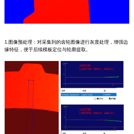
1.图像预处理：对采集到的齿轮图像进行灰度处理，增强边
缘特征，便于后续模板定位与轮廓提取。