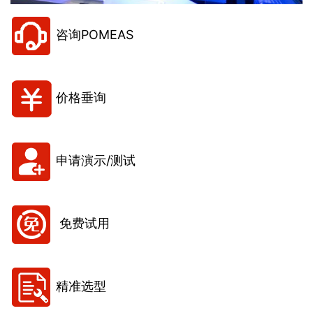
咨询POMEAS
价格垂询
申请演示/测试
免费试用
精准选型