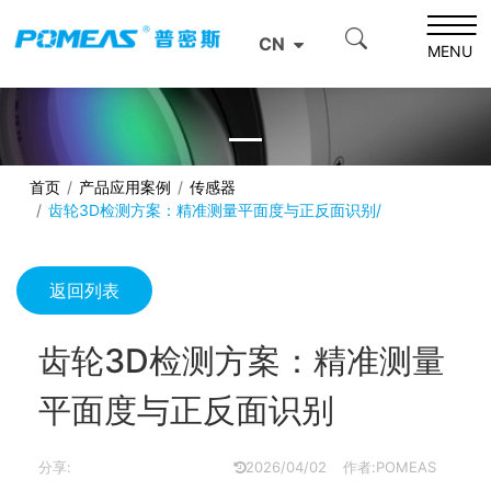
CN
MENU
首页
产品应用案例
传感器
齿轮3D检测方案：精准测量平面度与正反面识别/
返回列表
齿轮3D检测方案：精准测量
平面度与正反面识别
分享:
2026/04/02
作者:POMEAS