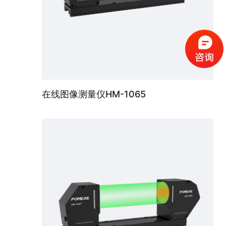
在线图像测量仪HM-1065
在线图像测量仪HM-1120超大视野机型，实现即放即测，120mm内精密工件都可测，测量精度2.5μm，重复精度0.2μm。