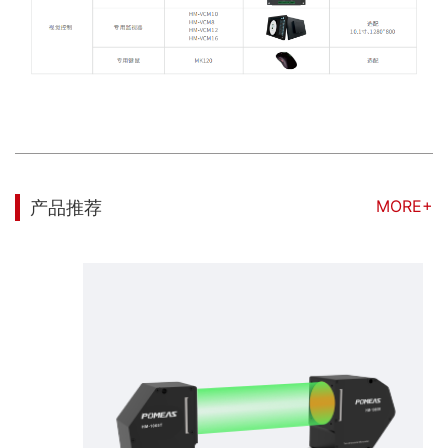
MORE+
产品推荐
在线图像测量仪HM-1040标准机型，实现即放即测，40mm内精密工件都可测，测量精度1μm，重复精度0.8μm。