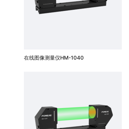
在线图像测量仪HM-1040
在线图像测量仪HM-1065大视野机型，实现即放即测，65mm内精密工件都可测，测量精度1.2μm，重复精度0.1μm。